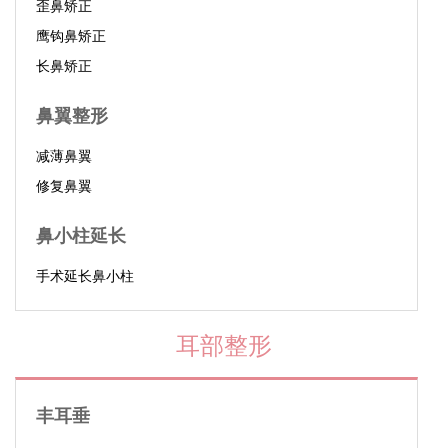
歪鼻矫正
鹰钩鼻矫正
长鼻矫正
鼻翼整形
减薄鼻翼
修复鼻翼
鼻小柱延长
手术延长鼻小柱
耳部整形
丰耳垂