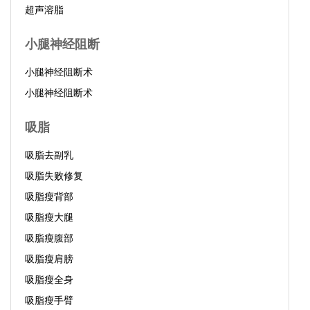
超声溶脂
小腿神经阻断
小腿神经阻断术
小腿神经阻断术
吸脂
吸脂去副乳
吸脂失败修复
吸脂瘦背部
吸脂瘦大腿
吸脂瘦腹部
吸脂瘦肩膀
吸脂瘦全身
吸脂瘦手臂