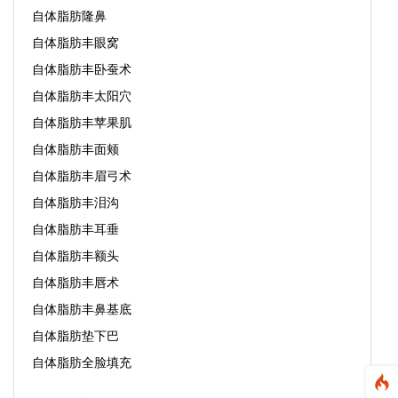
自体脂肪隆鼻
自体脂肪丰眼窝
自体脂肪丰卧蚕术
自体脂肪丰太阳穴
自体脂肪丰苹果肌
自体脂肪丰面颊
自体脂肪丰眉弓术
自体脂肪丰泪沟
自体脂肪丰耳垂
自体脂肪丰额头
自体脂肪丰唇术
自体脂肪丰鼻基底
自体脂肪垫下巴
自体脂肪全脸填充