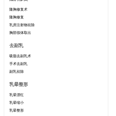
隆胸修复术
隆胸修复
乳房注射物祛除
胸部假体取出
去副乳
吸脂去副乳术
手术去副乳
副乳祛除
乳晕整形
乳晕漂红
乳晕缩小
乳晕整形