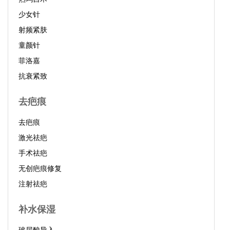
少女针
射频紧肤
童颜针
菲洛嘉
抗衰紧致
去疤痕
去疤痕
激光祛疤
手术祛疤
无创疤痕修复
注射祛疤
补水保湿
玻尿酸导入