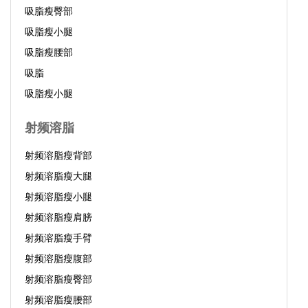
吸脂瘦臀部
吸脂瘦小腿
吸脂瘦腰部
吸脂
吸脂瘦小腿
射频溶脂
射频溶脂瘦背部
射频溶脂瘦大腿
射频溶脂瘦小腿
射频溶脂瘦肩膀
射频溶脂瘦手臂
射频溶脂瘦腹部
射频溶脂瘦臀部
射频溶脂瘦腰部