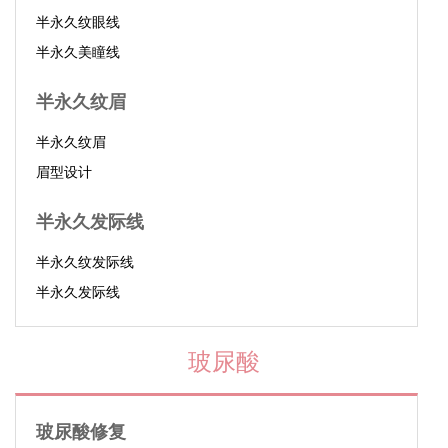
半永久纹眼线
半永久美瞳线
半永久纹眉
半永久纹眉
眉型设计
半永久发际线
半永久纹发际线
半永久发际线
玻尿酸
玻尿酸修复