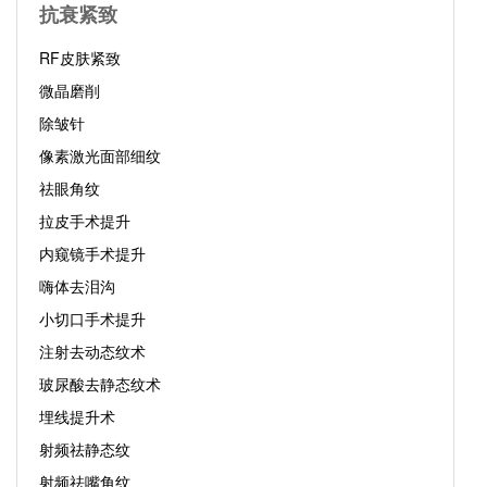
抗衰紧致
RF皮肤紧致
微晶磨削
除皱针
像素激光面部细纹
祛眼角纹
拉皮手术提升
内窥镜手术提升
嗨体去泪沟
小切口手术提升
注射去动态纹术
玻尿酸去静态纹术
埋线提升术
射频祛静态纹
射频祛嘴角纹