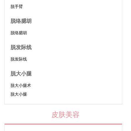
脱手臂
脱络腮胡
脱络腮胡
脱发际线
脱发际线
脱大小腿
脱大小腿术
脱大小腿
皮肤美容