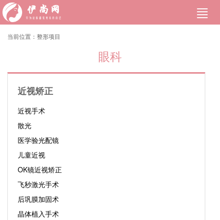
当前位置：
整形项目
眼科
近视矫正
近视手术
散光
医学验光配镜
儿童近视
OK镜近视矫正
飞秒激光手术
后巩膜加固术
晶体植入手术